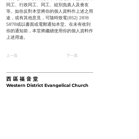
同工、行政同工、同工、組別負責人及會友
等。如你反對本堂將你的個人資料作上述之用
途，或有其他意見，可隨時致電(852) 2818 
5878或以書面或電郵通知本堂。在未有收到
你的通知前，本堂將繼續使用你的個人資料作
上述用途。
上一頁
下一頁
西區福音堂
Western District Evangelical Church
香港堅尼地城卑路乍街3號大新閣3樓
2818 5878
2818 5878
saifook@gmail.com
崇拜聚會時間