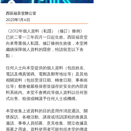
西區福音堂辦公室
2023年1月4日
《2012年個人資料（私隱）（修訂）條例》
已於二零一三年四月一日起生效。西區福音堂
向來尊重個人私隱。修訂條例生效後，本堂將
繼續保障個人資料的隱密，特請留意以下各
點：
任何人士向本堂提供的個人資料（包括姓名、
電話及傳真號碼、電郵及郵寄地址等）及其他
相關資料（包括受浸日期、轉會日期、事奉崗
位等）都會被嚴格保密並儲存於安全的內部資
料系統內。本堂不會將此等個人資料以任何形
式出售、租借或轉讓予任何人士或機構。
本堂收集上述資料的目的是用作消息通訊、關
懷探訪、各種活動、講座或培訓課程的推廣及
邀請、事奉人員招募、意見收集、開立收據及
籌募之用途。資料使用者可能包括本堂的傳道