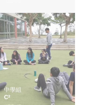
18嵗至30嵗
中學組
C²