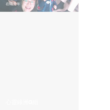
在職青年
心靈綠洲G組