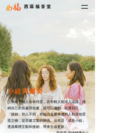
西區福音堂
​小組與團契
上帝給予每人各有特質，若年輕人能深入認識、接
納自己的長處與短處，就可以擁抱、欣賞自己，
「接納」別人不同，有能力去愛身邊的人和其他受
造之物，從而建立愛的關係。這就是「成長小組」
透過羣體互動和接納，帶來生命更新。
—— 梁燕雲 突破輔導中心