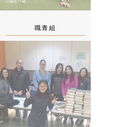
12嵗至18嵗
職青組