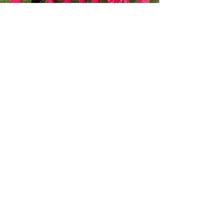
上一頁
下一頁
西區福音堂
Western District Evangelical Church
香港堅尼地城卑路乍街3號大新閣3樓
2818 5878
2818 5878
saifook@gmail.com
崇拜聚會時間
星期六 |
下午 5:45
星期
日 |
早上 10:00