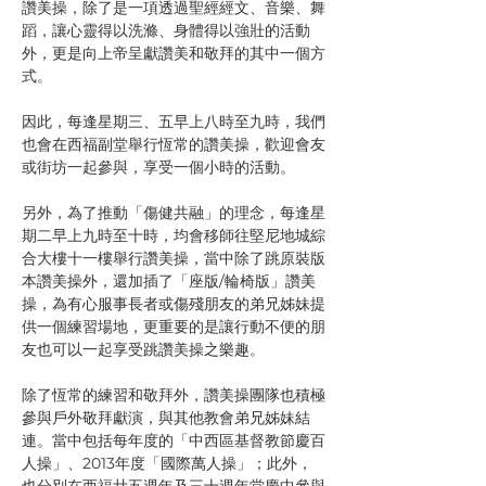
讚美操，除了是一項透過聖經經文、音樂、舞
蹈，讓心靈得以洗滌、身體得以強壯的活動
外，更是向上帝呈獻讚美和敬拜的其中一個方
式。
因此，每逢星期三、五早上八時至九時，我們
也會在西福副堂舉行恆常的讚美操，歡迎會友
或街坊一起參與，享受一個小時的活動。
另外，為了推動「傷健共融」的理念，每逢星
期二早上九時至十時，均會移師往堅尼地城綜
合大樓十一樓舉行讚美操，當中除了跳原裝版
本讚美操外，還加插了「座版/輪椅版」讚美
操，為有心服事長者或傷殘朋友的弟兄姊妹提
供一個練習場地，更重要的是讓行動不便的朋
友也可以一起享受跳讚美操之樂趣。
除了恆常的練習和敬拜外，讚美操團隊也積極
參與戶外敬拜獻演，與其他教會弟兄姊妹結
連。當中包括每年度的「中西區基督教節慶百
人操」、2013年度「國際萬人操」；此外，